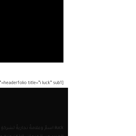
[headerfolio title=”i luck” sub1=”منظومة متكاملة لخدمات التصميم” sub2=”brand”]
iluck اسمٌ وعلامةٌ تجاريةٌ ل