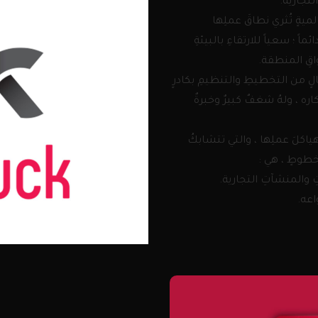
لتجارية.
لميةٍ تُثري نطاقَ عملِها
ماً ؛ سعياً للارتقاءِ بالبيئةِ
واقِ المنطقة.
لٍ من التخطيطِ والتنظيمِ بكادرٍ
كاره ، ولهُ شغفٌ كبيرٌ وخبرةٌ
ياكلَ عملِها ، والتي تتشابكُ
ِ خطوطٍ ، هي :
ِ والمنشآتِ التجارية.
اعه.