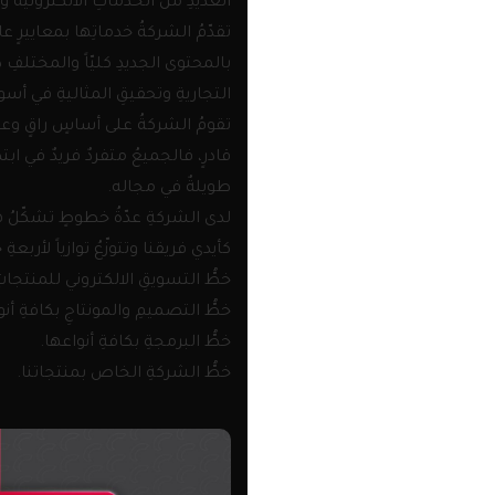
العديدِ من الخدماتِ الالكترونية وا
تقدّمُ الشركةُ خدماتِها بمعاييرٍ عا
بالمحتوى الجديدِ كليّاً والمختلفِ دائ
التجاريةِ وتحقيقِ المثاليةِ في أس
تقومُ الشركةُ على أساسٍ راقٍ وعا
قادرٍ، فالجميعُ متفردٌ فريدٌ في ابت
طويلةٌ في مجاله.
لدى الشركةِ عدّةُ خطوطٍ تشكّلُ ه
كأيدي فريقنا وتتوزّعُ توازياً لأربعة
خطُّ التسويقِ الالكتروني للمنتجات
خطُّ التصميمِ والمونتاجِ بكافةِ أنو
خطُّ البرمجةِ بكافةِ أنواعها.
خطُّ الشركةِ الخاص بمنتجاتنا.