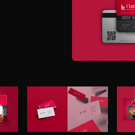
il
iluck
ها في دولة
i luck
الشبكة (
ين.